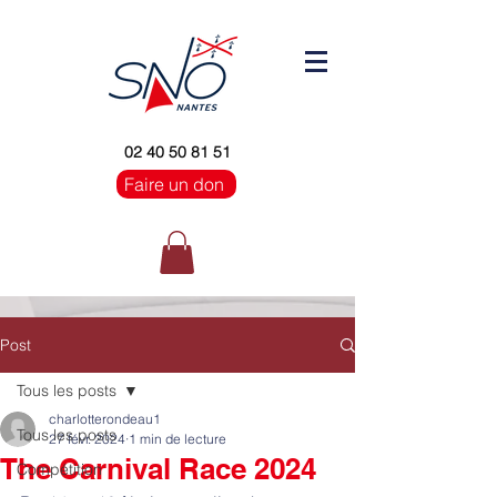
02 40 50 81 51
Faire un don
Post
Tous les posts
charlotterondeau1
Tous les posts
27 févr. 2024
1 min de lecture
The Carnival Race 2024
Compétition