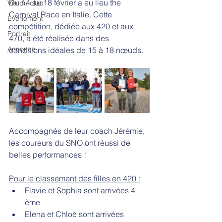
Du 14 au 18 février a eu lieu the 
Vie du club
Carnival Race en Italie. Cette 
Evènement
compétition, dédiée aux 420 et aux 
Portrait
470, a été réalisée dans des 
Annonce
conditions idéales de 15 à 18 nœuds. 
Accompagnés de leur coach Jérémie, 
les coureurs du SNO ont réussi de 
belles performances !
Pour le classement des filles en 420 :
Flavie et Sophia sont arrivées 4 
ème 
Elena et Chloé sont arrivées 