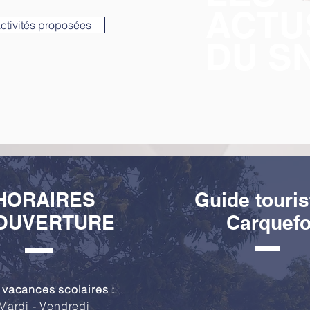
ACTU
activités proposées
DU S
HORAIRES
Guide touris
OUVERTURE
Carquef
 vacances scolaires :
Mardi - Vendredi