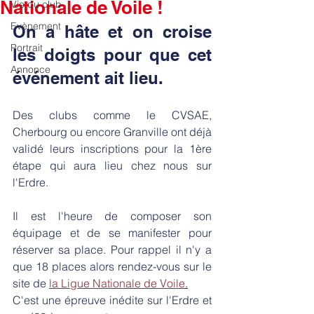
Nationale de Voile !
Vie du club
Evènement
On a hâte et on croise 
Portrait
les doigts pour que cet 
Annonce
événement ait lieu.
Des clubs comme le CVSAE, 
Cherbourg ou encore Granville ont déjà 
validé leurs inscriptions pour la 1ère 
étape qui aura lieu chez nous sur 
l'Erdre. 
Il est l'heure de composer son 
équipage et de se manifester pour 
réserver sa place. Pour rappel il n'y a  
que 18 places alors rendez-vous sur le 
site de 
la Ligue Nationale de Voile
.
C'est une épreuve inédite sur l'Erdre et 