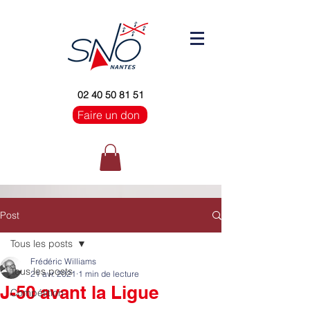
02 40 50 81 51
Faire un don
Post
Tous les posts
Frédéric Williams
Tous les posts
21 avr. 2021
1 min de lecture
J-50 avant la Ligue
Compétition