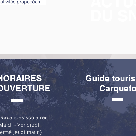
ACTU
activités proposées
DU S
HORAIRES
Guide touris
OUVERTURE
Carquef
 vacances scolaires :
Mardi - Vendredi
fermé jeudi matin)