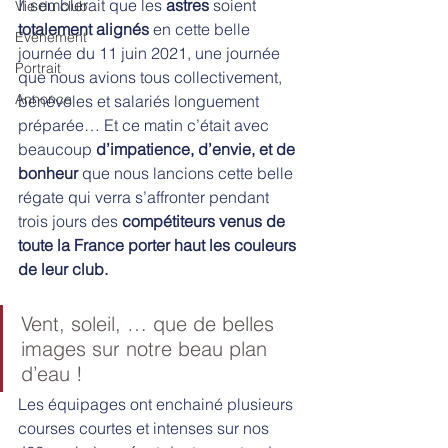
Il semblerait que les 
astres 
soient 
Vie du club
totalement alignés
 en cette belle 
Evènement
journée du 11 juin 2021, une journée 
Portrait
que nous avions tous collectivement, 
Annonce
bénévoles et salariés longuement 
préparée… Et ce matin c’était avec 
beaucoup 
d’impatience, d’envie, et de 
bonheur
 que nous lancions cette belle 
régate qui verra s’affronter pendant 
trois jours des 
compétiteurs venus de 
toute la France porter haut les couleurs 
de leur club.
Vent, soleil, … que de belles 
images sur notre beau plan 
d’eau ! 
Les équipages ont enchainé plusieurs 
courses courtes et intenses sur nos 