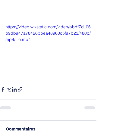
https://video.wixstatic.com/video/bbdf7d_06
b9dba47a78426bbea48960c5fa7b23/480p/
mp4/file.mp4
Commentaires