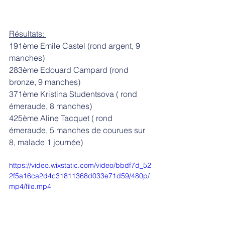
Résultats: 
191ème Emile Castel (rond argent, 9 
manches)
283ème Edouard Campard (rond 
bronze, 9 manches)
371ème Kristina Studentsova ( rond 
émeraude, 8 manches)
425ème Aline Tacquet ( rond 
émeraude, 5 manches de courues sur 
8, malade 1 journée)
https://video.wixstatic.com/video/bbdf7d_52
2f5a16ca2d4c31811368d033e71d59/480p/
mp4/file.mp4