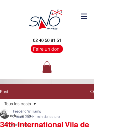
02 40 50 81 51
Faire un don
Post
Tous les posts
Frédéric Williams
Tous les posts
7 mars 2024
1 min de lecture
34th International Vila de
Compétition