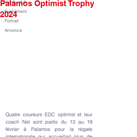
Palamos Optimist Trophy
Vie du club
Evènement
2024
Portrait
Annonce
Quatre coureurs EDC optimist et leur 
coach Nel sont partis du 13 au 19 
février à Palamos pour la régate 
internationale qui accueillait plus de 