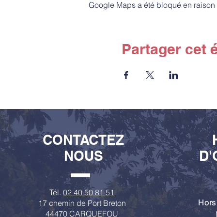
Google Maps a été bloqué en raison 
Partager cet
CONTACTEZ
NOUS
D'
Tél.
02 40 50 81 51
Hors
17 chemin de Port Breton
44470 CARQUEFOU