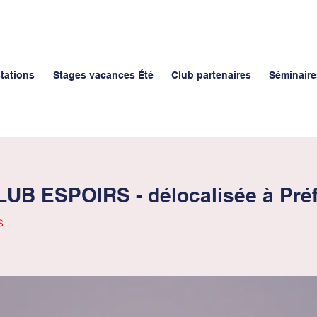
stations
Stages vacances Été
Club partenaires
Séminaire
B ESPOIRS - délocalisée à Préf
s