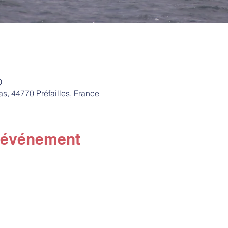
0
das, 44770 Préfailles, France
l'événement