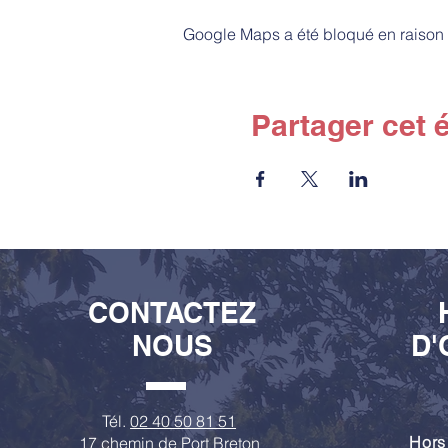
Google Maps a été bloqué en raison 
Partager cet
CONTACTEZ
NOUS
D'
Tél.
02 40 50 81 51
Hors
17 chemin de Port Breton