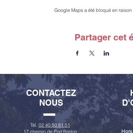
Google Maps a été bloqué en raison 
Partager cet
CONTACTEZ
NOUS
D'
Tél.
02 40 50 81 51
Hors
17 chemin de Port Breton