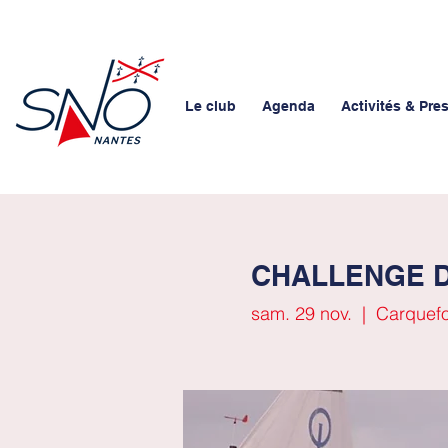
Le club
Agenda
Activités & Pre
CHALLENGE D
sam. 29 nov.
  |  
Carquef