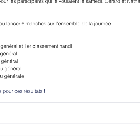
pour les participants qui le voulaient le samedi. Gérard et Nathal
pu lancer 6 manches sur l'ensemble de la journée.
général et 1er classement handi 
général 
 général
au général
au générale
s pour ces résultats !