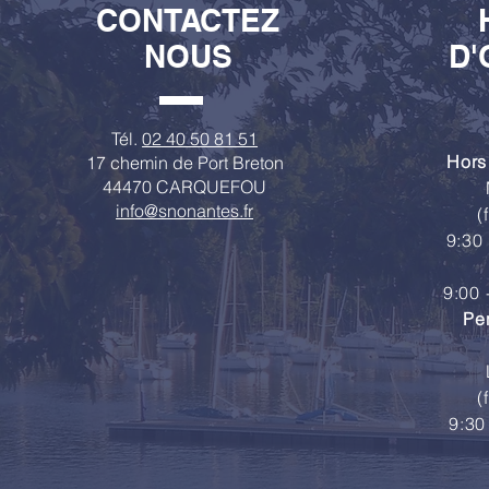
CONTACTEZ
NOUS
D'
Tél.
02 40 50 81 51
Hors
17 chemin de Port Breton
44470 CARQUEFOU
info@snonantes.fr
(
9:30 
9:00 
Pe
(
9:30