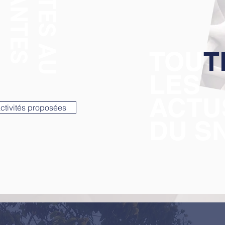
TOU
T
LES
ACTU
activités proposées
DU S