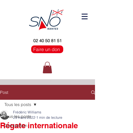
02 40 50 81 51
Faire un don
Post
Tous les posts
Frédéric Williams
Tous les posts
29 mars 2022
1 min de lecture
Régate internationale
Compétition