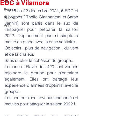
EDC à Vilamora
Vie du club
Evènement
Du 15 au 22 décembre 2021, 6 EDC et 
2 bretons ( Thélio Giannantoni et Sarah 
Portrait
Jannin) sont partis dans le sud de 
Annonce
l'Espagne pour préparer la saison 
2022. Déplacement pas si simple à 
mettre en place avec la crise sanitaire.
Objectifs : plus de navigation , du vent 
et de la chaleur.
Sans oublier la cohésion du groupe.. 
Lomane et Flavie des 420 sont venues 
rejoindre le groupe pour s'entrainer 
également. Elles ont partagé leur 
expérience d'années d'optimist avec le 
groupe.
Les coureurs sont revenus enchantés et 
motivés pour attaquer la saison 2022 !