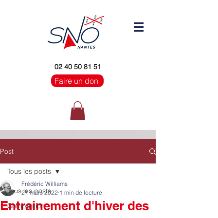
02 40 50 81 51
Faire un don
Post
Tous les posts
Frédéric Williams
Tous les posts
27 mars 2022
1 min de lecture
Entrainement d'hiver des
Compétition