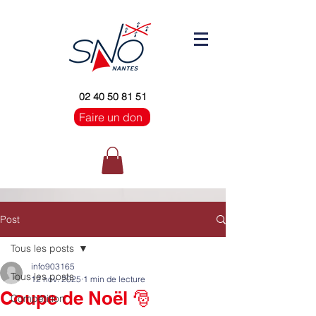
02 40 50 81 51
Faire un don
Post
Tous les posts
info903165
Tous les posts
12 nov. 2025
1 min de lecture
Coupe de Noël 🎅
Compétition