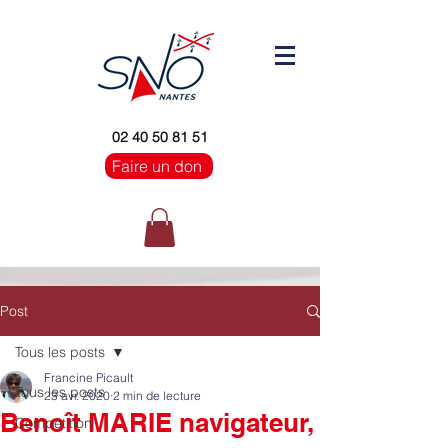
02 40 50 81 51
Faire un don
Post
Tous les posts
Francine Picault
Tous les posts
23 avr. 2020
2 min de lecture
Benoît MARIE navigateur,
Compétition