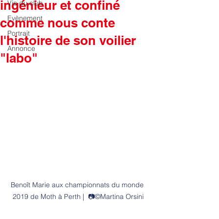
ingénieur et confiné
Vie du club
Evènement
comme nous conte
Portrait
l'histoire de son voilier
Annonce
"labo"
Benoît Marie aux championnats du monde 
2019 de Moth à Perth |  📷©Martina Orsini