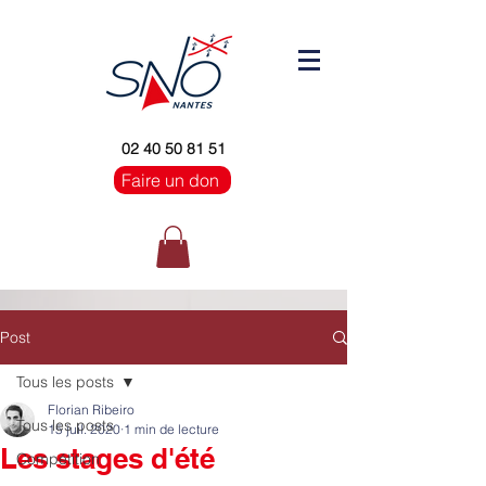
02 40 50 81 51
Faire un don
Post
Tous les posts
Florian Ribeiro
Tous les posts
15 juil. 2020
1 min de lecture
Les stages d'été
Compétition