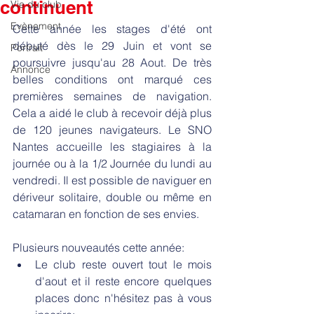
continuent
Vie du club
Evènement
Cette année les stages d'été ont 
débuté dès le 29 Juin et vont se 
Portrait
poursuivre jusqu'au 28 Aout. De très 
Annonce
belles conditions ont marqué ces 
premières semaines de navigation. 
Cela a aidé le club à recevoir déjà plus 
de 120 jeunes navigateurs. Le SNO 
Nantes accueille les stagiaires à la 
journée ou à la 1/2 Journée du lundi au 
vendredi. Il est possible de naviguer en 
dériveur solitaire, double ou même en 
catamaran en fonction de ses envies.
Plusieurs nouveautés cette année: 
Le club reste ouvert tout le mois 
d'aout et il reste encore quelques 
places donc n'hésitez pas à vous 