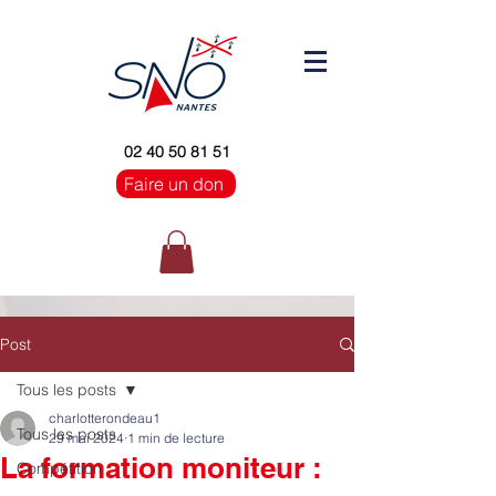
02 40 50 81 51
Faire un don
Post
Tous les posts
charlotterondeau1
Tous les posts
29 mai 2024
1 min de lecture
La formation moniteur :
Compétition