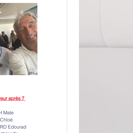
veur après 7 
H Mate
 Chloé
RD Edourad