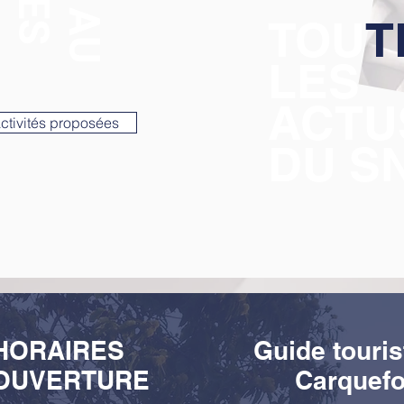
TOU
T
LES
ACTU
activités proposées
DU S
HORAIRES
Guide touris
OUVERTURE
Carquef