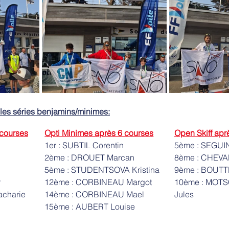
r les séries benjamins/minimes:
 courses
Opti Minimes après 6 courses
Open Skiff apr
1er : SUBTIL Corentin
5ème : SEGUI
2ème : DROUET Marcan
8ème : CHEVA
5ème : STUDENTSOVA Kristina
9ème : BOUTT
r
12ème : CORBINEAU Margot
10ème : MOT
charie
14ème : CORBINEAU Mael
Jules
15ème : AUBERT Louise