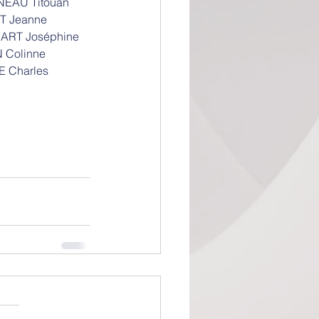
INEAU Titouan
T Jeanne
SART Joséphine
 Colinne
BE Charles