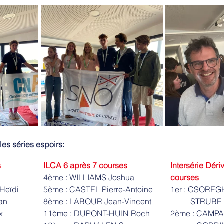
 les séries espoirs:
s
ILCA 6 après 7 courses
Intersérie Déri
4ème : WILLIAMS Joshua
courses
Heïdi
5ème : CASTEL Pierre-Antoine
1er : CSOREG
an
8ème : LABOUR Jean-Vincent
	STRUBE
x
11ème : DUPONT-HUIN Roch
2ème : CAMPA