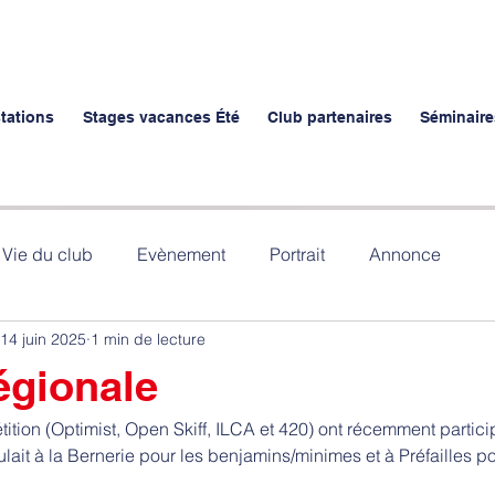
stations
Stages vacances Été
Club partenaires
Séminaire
Vie du club
Evènement
Portrait
Annonce
14 juin 2025
1 min de lecture
gionale
tion (Optimist, Open Skiff, ILCA et 420) ont récemment partici
lait à la Bernerie pour les benjamins/minimes et à Préfailles p