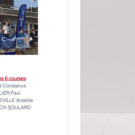
ès 6 courses
N Constance
LIER Paul
EVILLE Anatole
SCH SOULARD 