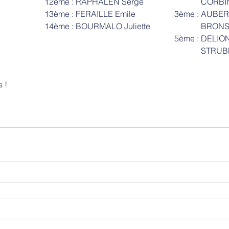
12ème : RAPHALEN Serge
	   CORB
13ème : FERAILLE Emile
3ème : AUBER
14ème : BOURMALO Juliette
	   BRON
5ème : DELION
	   STRU
s !