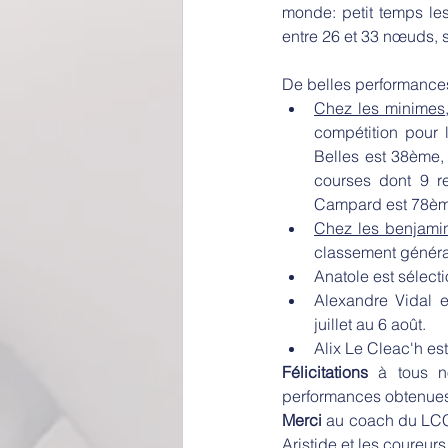
monde: petit temps les 
entre 26 et 33 nœuds, 
De belles performances 
Chez les minimes
compétition pour 
Belles est 38ème,
courses dont 9 r
Campard est 78èm
Chez les benjami
classement généra
Anatole est sélect
Alexandre Vidal e
juillet au 6 août.
Alix Le Cleac'h es
Félicitations
 à tous n
performances obtenues
Merci 
au coach du LCC 
Aristide et les coureur