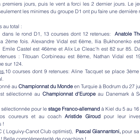
premiers jours, puis le vent a forci les 2 dernier jours. Le je
seulement les minimes du groupe D1 ont pu faire une dernière
au total : 
, dans le rond D1, 13 courses dont 12 retenues:  
Anatole T
la 2ème fois. Alexandre Vidal est 6ème, Ilia Bukhonenko est
  Emile Castel est 46ème et Alix Le Cleac'h est 82 sur 85. Da
etenues : Titouan Corbineau est 8ème, Nathan Vidal est 1
e sur 124.
ns
,10 courses dont 9 retenues: Aline Tacquet se place 3ème f
l.
ionné au 
Championnat du Monde 
en Turquie à Bodrum du 27 juin
st sélectionné au 
Championnat d'Europe
 au Danemark à S
t sélectionnée pour le
 stage Franco-allemand
 à Kiel du 5 au 16
os coureurs et au coach 
Aristide Giroud
 pour leur inves
 !
( Loguivy-Canot Club optimist), 
 Pascal Giannantoni,
 pour sa
s ! Belle complémentarité de coaching ! 