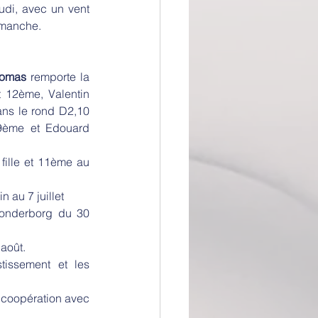
udi, avec un vent 
 manche.
homas 
remporte la 
 12ème, Valentin 
ns le rond D2,10 
9ème et Edouard 
ille et 11ème au 
 au 7 juillet
onderborg du 30 
 août.
tissement et les 
 coopération avec 